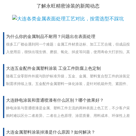
了解永旺精密涂装的新闻动态
为什么你的金属制品不耐用？问题出在表面处理
很多工厂都会遇到同一个难题：金属工件材质达标、加工工艺合规，但成品投
入使用后，很快出现生锈、磨损、氧化、掉皮等问题，使用寿命大打折扣。其
实绝大多数金属制品不耐用的根本原因，并非基材质量问题，而是金属表面处
理工艺不到位。表面处理是金属工件的防护铠甲，工艺疏漏直接决定产品耐用
大连五金配件金属塑料涂装 工业工件防腐上色定制
度与使用寿命。
随着工业零部件外观与防护标准升级，五金、金属、塑料复合型工件的涂装定
制需求持续上涨。五金配件金属塑料一体化涂装，是针对机箱外壳、紧固件、
家电塑胶件、流水线配件等工业工件的一站式表面处理方案，兼顾外观上色、
防腐防锈、耐磨抗老化多重功能，支持颜色、膜厚、质感非标定制，适配室内
大连静电涂装和普通喷漆有什么区别？哪个效果好？
外全场景工业使用。
静电涂装与普通喷漆是金属、塑料工件主流的两种表面上色工艺，不少客户采
购时难以区分二者差异。二者在上色原理、涂层质量、用料成本、环保性上差
距明显，没有绝对优劣，需结合工件外形、批量、使用场景选择，工业批量加
工普遍优先静电涂装。
大连金属塑料涂装掉漆是什么原因？如何解决？